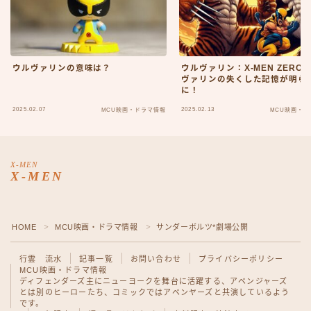
ウルヴァリンの意味は？
ウルヴァリン：X-MEN ZERO 
ヴァリンの失くした記憶が明ら
に！
2025.02.07
2025.02.13
MCU映画・ドラマ情報
MCU映画・ド
X-MEN
X-MEN
HOME
MCU映画・ドラマ情報
サンダーボルツ*劇場公開
＞
＞
Follow Me
行雲 流水
記事一覧
お問い合わせ
プライバシーポリシー
MCU映画・ドラマ情報
ディフェンダーズ
主にニューヨークを舞台に活躍する、アベンジャーズ
とは別のヒーローたち、コミックではアベンヤーズと共演しているよう
です。